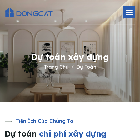
Dự toán xây dựng
Trang Chủ
Dự Toán
Tiện Ích Của Chúng Tôi
D
ự
t
o
á
n
c
h
i
p
h
í
x
â
y
d
ự
n
g