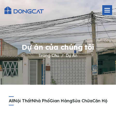
D
ự
á
n
c
ủ
a
c
h
ú
n
g
t
ô
i
Trang Chủ
Dự Án
All
Nội Thất
Nhà Phố
Gian Hàng
Sửa Chữa
Căn Hộ