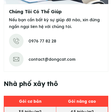
Chúng Tôi Có Thể Giúp
Nếu bạn cần bất kỳ sự giúp đỡ nào, xin đừng
ngần ngại liên hệ với chúng tôi.
0976 77 82 28
contact@dongcat.com
N
h
à
p
h
ố
x
â
y
t
h
ô
Gói cơ bản
Gói nâng cao
3.5 triệu/m2
4.5 triệu/m2