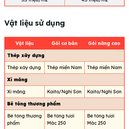
V
ậ
t
l
i
ệ
u
s
ử
d
ụ
n
g
Vật liệu
Gói cơ bản
Gói nâng cao
Thép xây dựng
Thép xây dựng
Thép miền Nam
Thép miền Nam
Xi măng
Xi măng
Kaito/Nghi Sơn
Kaito/Nghi Sơn
Bê tông thương phẩm
Bê tông thương
Bê tông tươi
Bê tông tươi
phẩm
Mác 250
Mác 250