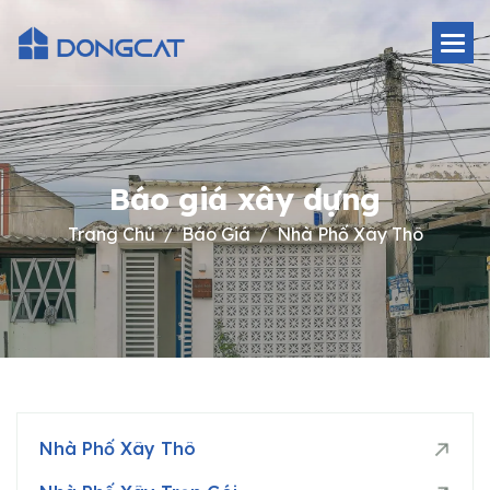
B
á
o
g
i
á
x
â
y
d
ự
n
g
Trang Chủ
Báo Giá
Nhà Phố Xây Thô
Nhà Phố Xây Thô