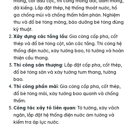
móng, cắt đầu cọc, thi công móng đài, dầm móng,
đà kiềng. Lắp đặt thép, hệ thống thoát nước, hố
ga chống mùi và chống thấm hầm phân. Nghiệm
thu và đổ bê tông móng, bảo dưỡng bê tông đúng
kỹ thuật.
Xây dựng các tầng lầu
: Gia công cốp pha, cốt
thép và đổ bê tông cột, sàn các tầng. Thi công hệ
thống điện nước, xây tường bao, tô tường và hoàn
thiện cầu thang.
Thi công sân thượng
: Lắp đặt cốp pha, cốt thép,
đổ bê tông sàn và xây tường tum thang, tường
bao.
Thi công phần mái
: Gia công cốp pha, cốt thép,
đổ bê tông mái, xây tường bao quanh và chống
thấm.
Công tác xây tô liên quan
: Tô tường, xây vách
ngăn, lắp đặt hệ thống điện nước âm tường và
kiểm tra áp lực nước.