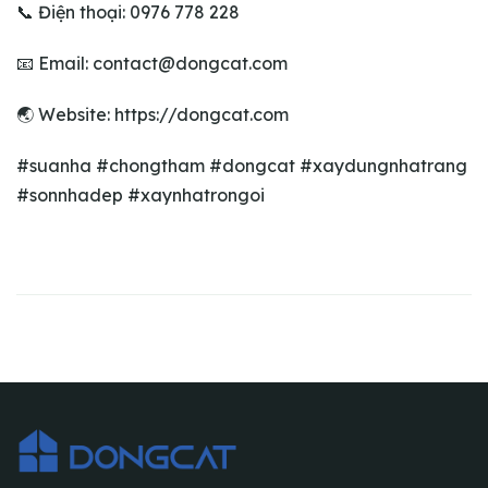
📞 Điện thoại: 0976 778 228
📧 Email: contact@dongcat.com
🌏 Website: https://dongcat.com
#suanha #chongtham #dongcat #xaydungnhatrang
#sonnhadep #xaynhatrongoi